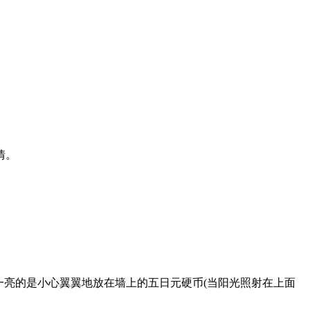
情。
人眼前一亮的是小心翼翼地放在墙上的五日元硬币(当阳光照射在上面