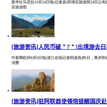
新华社马尼拉10月24日电(记者袁)菲律宾旅游部24日公
宾旅游部
[旅游资讯]人民币破＂7＂!出境游
中新网杭州8月6日电(浙江在线记者闵凌燕)昨日，离岸
消费
[旅游资讯]驻阿联酋使领馆提醒国庆