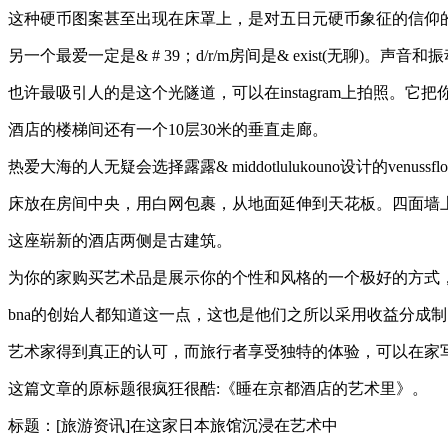
这种硬币图案甚至出现在床罩上，是对五日元硬币象征的信仰的
另一个最爱一定是& # 39；d/r/m房间是& exist(无
也许最吸引人的是这个光隧道，可以在instagram上拍照。它
酒店的楼梯间还有一个10层30米的垂直走廊。
热爱大海的人无疑会选择露露& middotlulukouno设计的venussf
床放在房间中央，用白网包裹，从地面延伸到天花板。四面墙
这座崭新的酒店两侧是古建筑。
为你的家购买艺术品是展示你的个性和风格的一个极好的方式
bna的创始人都知道这一点，这也是他们之所以采用收益分成
艺术家得到真正的认可，而旅行者享受独特的体验，可以在家
这篇文章的原标题很疯狂很酷:《睡在京都酒店的艺术里》。
标题：[旅游资讯]在这家日本旅馆沉浸在艺术中