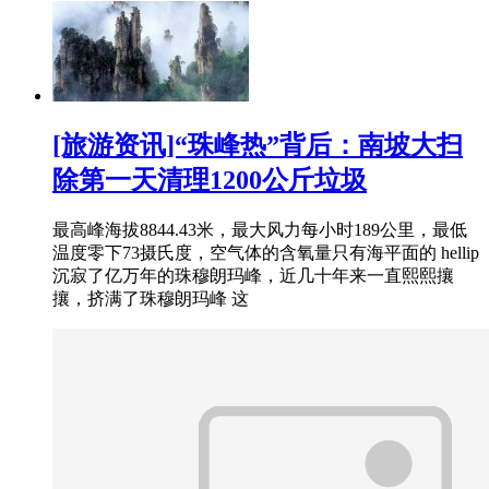
[旅游资讯]“珠峰热”背后：南坡大扫
除第一天清理1200公斤垃圾
最高峰海拔8844.43米，最大风力每小时189公里，最低
温度零下73摄氏度，空气体的含氧量只有海平面的 hellip
沉寂了亿万年的珠穆朗玛峰，近几十年来一直熙熙攘
攘，挤满了珠穆朗玛峰 这