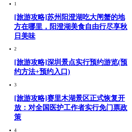
1
[旅游攻略]苏州阳澄湖吃大闸蟹的地
方在哪里，阳澄湖美食自由行尽享秋
日美味
2
[旅游攻略]深圳景点实行预约游览(预
约方法+预约入口)
3
[旅游攻略]赛里木湖景区正式恢复开
放：对全国医护工作者实行免门票政
策
4