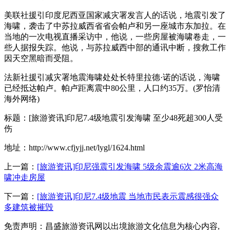
美联社援引印度尼西亚国家减灾署发言人的话说，地震引发了
海啸，袭击了中苏拉威西省省会帕卢和另一座城市东加拉。在
当地的一次电视直播采访中，他说，一些房屋被海啸卷走，一
些人据报失踪。他说，与苏拉威西中部的通讯中断，搜救工作
因天空黑暗而受阻。
法新社援引减灾署地震海啸处处长特里拉德·诺的话说，海啸
已经抵达帕卢。帕卢距离震中80公里，人口约35万。(罗怡清
海外网络)
标题：[旅游资讯]印尼7.4级地震引发海啸 至少48死超300人受
伤
地址：http://www.cfjyjj.net/lygl/1624.html
上一篇：
[旅游资讯]印尼强震引发海啸 5级余震逾6次 2米高海
啸冲走房屋
下一篇：
[旅游资讯]印尼7.4级地震 当地市民表示震感很强众
多建筑被摧毁
免责声明：昌盛旅游资讯网以出境旅游文化信息为核心内容,