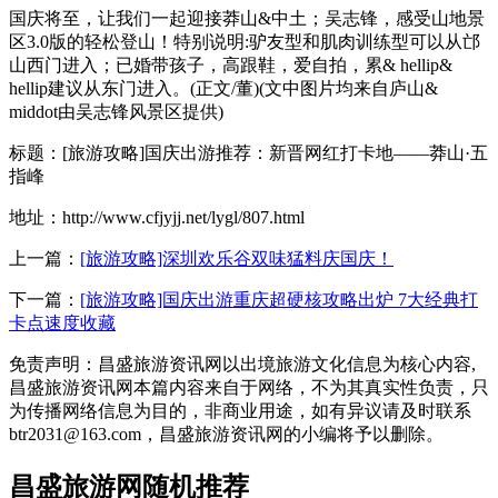
国庆将至，让我们一起迎接莽山&中土；吴志锋，感受山地景
区3.0版的轻松登山！特别说明:驴友型和肌肉训练型可以从邙
山西门进入；已婚带孩子，高跟鞋，爱自拍，累& hellip&
hellip建议从东门进入。(正文/董)(文中图片均来自庐山&
middot由吴志锋风景区提供)
标题：[旅游攻略]国庆出游推荐：新晋网红打卡地——莽山·五
指峰
地址：http://www.cfjyjj.net/lygl/807.html
上一篇：
[旅游攻略]深圳欢乐谷双味猛料庆国庆！
下一篇：
[旅游攻略]国庆出游重庆超硬核攻略出炉 7大经典打
卡点速度收藏
免责声明：昌盛旅游资讯网以出境旅游文化信息为核心内容,
昌盛旅游资讯网本篇内容来自于网络，不为其真实性负责，只
为传播网络信息为目的，非商业用途，如有异议请及时联系
btr2031@163.com，昌盛旅游资讯网的小编将予以删除。
昌盛旅游网随机推荐