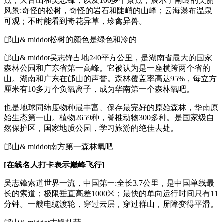
点，天台山和吴志锋，以及100多个景点，展示了南岭的美丽
风景:奇怪的松树，奇怪的岩石和陡峭的山峰；云海瀑布温泉
可观；不时能看到奇花异草，珍禽异兽。
邙山& middot松树的颜色是绿色和冷的
邙山& middot吴志锋占地240平方公里，是湖南省最大的国家
森林公园和广东省第一高峰。它被认为是一座横跨两个省的
山。湖南和广东在邙山的声誉。森林覆盖率高达95%，每立方
厘米有10多万个负氧离子，成为华南第一个森林氧吧。
也是地球同纬度物种最丰富、保存最完好的原始森林，华南原
始生态第一山。植物2659种，脊椎动物300多种。是国家级自
然保护区，国家地质公园，学习旅游的绝佳去处。
邙山& middot南方第一森林氧吧
[在线名人打卡表示巅峰飞行]
吴志锋索道世界一流，中国第一:全长3.7公里，是中国单线最
长的索道；极限垂直高差1000米；最快的单向运行时间只有11
分钟。一艘电缆渡轮，穿过云层，穿过群山，屏障变得平滑。