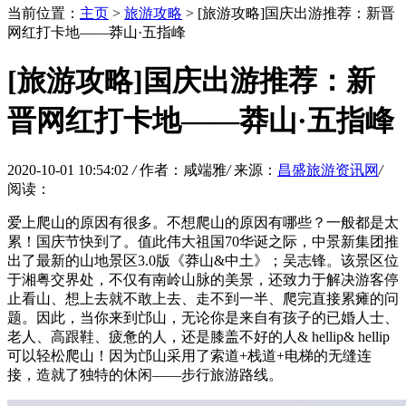
当前位置：
主页
>
旅游攻略
> [旅游攻略]国庆出游推荐：新晋
网红打卡地——莽山·五指峰
[旅游攻略]国庆出游推荐：新
晋网红打卡地——莽山·五指峰
2020-10-01 10:54:02
/
作者：咸端雅
/
来源：
昌盛旅游资讯网
/
阅读：
爱上爬山的原因有很多。不想爬山的原因有哪些？一般都是太
累！国庆节快到了。值此伟大祖国70华诞之际，中景新集团推
出了最新的山地景区3.0版《莽山&中土》；吴志锋。该景区位
于湘粤交界处，不仅有南岭山脉的美景，还致力于解决游客停
止看山、想上去就不敢上去、走不到一半、爬完直接累瘫的问
题。因此，当你来到邙山，无论你是来自有孩子的已婚人士、
老人、高跟鞋、疲惫的人，还是膝盖不好的人& hellip& hellip
可以轻松爬山！因为邙山采用了索道+栈道+电梯的无缝连
接，造就了独特的休闲——步行旅游路线。