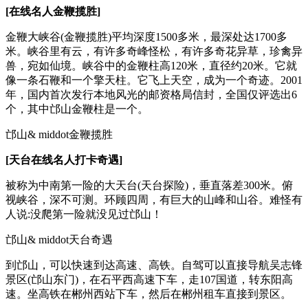
[在线名人金鞭揽胜]
金鞭大峡谷(金鞭揽胜)平均深度1500多米，最深处达1700多
米。峡谷里有云，有许多奇峰怪松，有许多奇花异草，珍禽异
兽，宛如仙境。峡谷中的金鞭柱高120米，直径约20米。它就
像一条石鞭和一个擎天柱。它飞上天空，成为一个奇迹。2001
年，国内首次发行本地风光的邮资格局信封，全国仅评选出6
个，其中邙山金鞭柱是一个。
邙山& middot金鞭揽胜
[天台在线名人打卡奇遇]
被称为中南第一险的大天台(天台探险)，垂直落差300米。俯
视峡谷，深不可测。环顾四周，有巨大的山峰和山谷。难怪有
人说:没爬第一险就没见过邙山！
邙山& middot天台奇遇
到邙山，可以快速到达高速、高铁。自驾可以直接导航吴志锋
景区(邙山东门)，在石平西高速下车，走107国道，转东阳高
速。坐高铁在郴州西站下车，然后在郴州租车直接到景区。