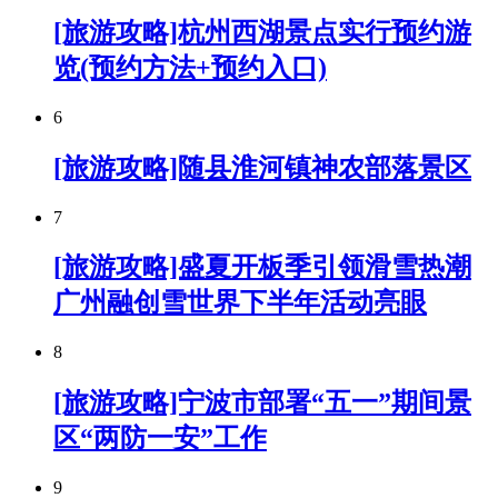
[旅游攻略]杭州西湖景点实行预约游
览(预约方法+预约入口)
6
[旅游攻略]随县淮河镇神农部落景区
7
[旅游攻略]盛夏开板季引领滑雪热潮
广州融创雪世界下半年活动亮眼
8
[旅游攻略]宁波市部署“五一”期间景
区“两防一安”工作
9