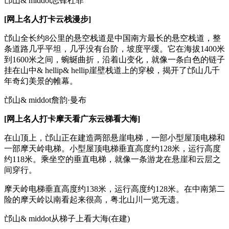
邙山& middot志锋杜菲
[网上名人打卡云栈漫步]
邙山全长约8公里的悬空栈道是中国南方最长的悬空栈道，整
条道路几乎平坦，几乎没有台阶，坡度平缓。它在海拔1400米
到1600米之间，蜿蜒曲折，沿着山变化，就像一条白色的链子
挂在山中& hellip& hellip崖壁栈道上的穿梭，揭开了邙山几千
年奇幻美景的帷幕。
邙山& middot詹韵·曼布
[网上名人打卡摩天看广东云梯看大海]
在山顶上，邙山正在建造两部悬崖电梯，一部小型屋顶电梯和
一部摩天岭电梯。小型屋顶电梯垂直高度约128米，运行高度
约118米。乘坐空的垂直电梯，就像一条游龙在悬崖和云层之
间穿行。
摩天岭电梯垂直高度约138米，运行高度约128米。在中南第二
险的摩天岭以南看起来很高，粤北山川一览无遗。
邙山& middot从梯子上看大海(在建)