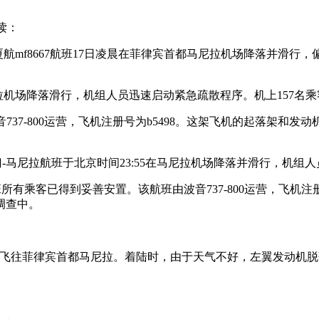
读：
航mf8667航班17日凌晨在菲律宾首都马尼拉机场降落并滑行
55在马尼拉机场降落滑行，机组人员迅速启动紧急疏散程序。机上15
音737-800运营，飞机注册号为b5498。这架飞机的起落架
667厦门-马尼拉航班于北京时间23:55在马尼拉机场降落并滑行，机
8667航班所有乘客已得到妥善安置。该航班由波音737-800运营，
调查中。
国厦门飞往菲律宾首都马尼拉。着陆时，由于天气不好，左翼发动