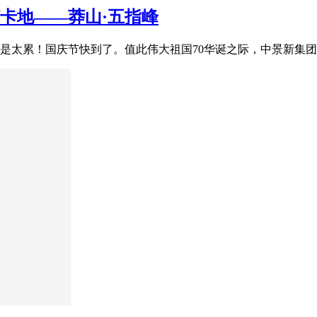
打卡地——莽山·五指峰
累！国庆节快到了。值此伟大祖国70华诞之际，中景新集团推出了最